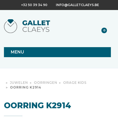
+32 50 39 34 90
INFO@GALLETCLAEYS.BE
0
MENU
JUWELEN
OORRINGEN
ORAGE KIDS
OORRING K2914
OORRING K2914