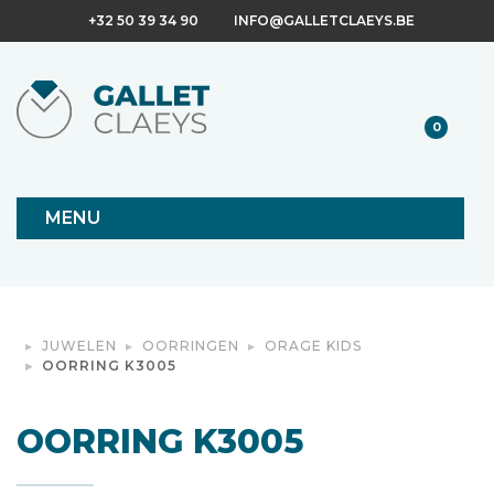
+32 50 39 34 90
INFO@GALLETCLAEYS.BE
0
MENU
JUWELEN
OORRINGEN
ORAGE KIDS
OORRING K3005
OORRING K3005