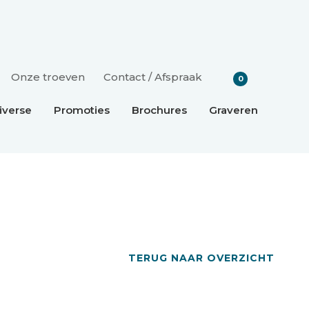
Onze troeven
Contact / Afspraak
0
iverse
Promoties
Brochures
Graveren
TERUG NAAR OVERZICHT