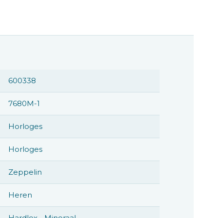
600338
7680M-1
Horloges
Horloges
Zeppelin
Heren
Hardlex - Mineraal