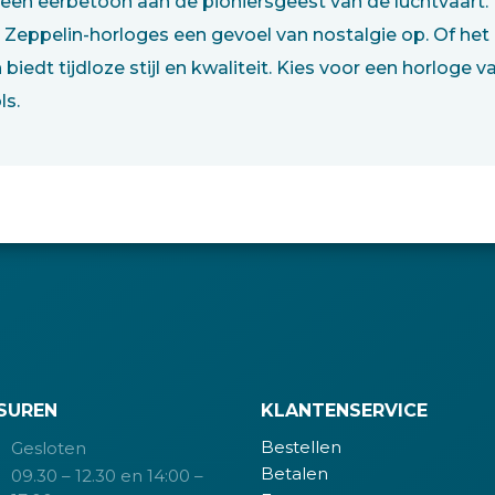
 een eerbetoon aan de pioniersgeest van de luchtvaar
eppelin-horloges een gevoel van nostalgie op. Of het 
biedt tijdloze stijl en kwaliteit. Kies voor een horloge 
ls.
SUREN
KLANTENSERVICE
Bestellen
Gesloten
Betalen
09.30 – 12.30 en 14:00 –