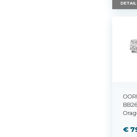
DETAIL
OOR
BB2
Orag
€ 7