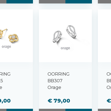
RING
OORRING
O
25
BB307
B
e
Orage
O
9,00
€ 79,00
€