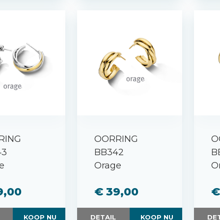
RING
OORRING
O
43
BB342
B
e
Orage
O
9,00
€ 39,00
€
KOOP NU
DETAIL
KOOP NU
DET