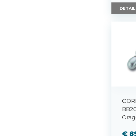
DETAIL
OOR
BB2
Orag
€ 8