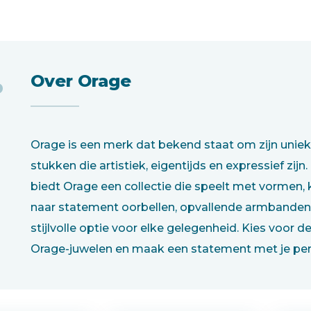
“
Over Orage
Orage is een merk dat bekend staat om zijn uniek
stukken die artistiek, eigentijds en expressief zi
biedt Orage een collectie die speelt met vormen, 
naar statement oorbellen, opvallende armbanden o
stijlvolle optie voor elke gelegenheid. Kies voor de
Orage-juwelen en maak een statement met je perso