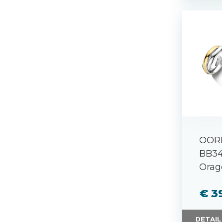
OOR
BB3
Orag
€ 3
DETAIL