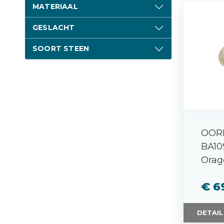
MATERIAAL
GESLACHT
SOORT STEEN
OOR
BA10
Orag
€ 6
DETAIL