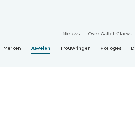
Nieuws
Over Gallet-Claeys
Merken
Juwelen
Trouwringen
Horloges
D