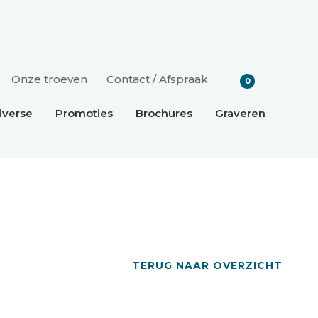
Onze troeven
Contact / Afspraak
0
iverse
Promoties
Brochures
Graveren
TERUG NAAR OVERZICHT