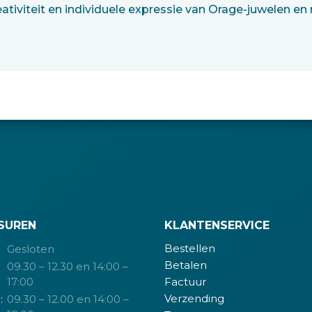
eativiteit en individuele expressie van Orage-juwelen 
SUREN
KLANTENSERVICE
Bestellen
Gesloten
Betalen
09.30 – 12.30 en 14:00 –
17:00
Factuur
Verzending
:
09.30 – 12.00 en 14:00 –